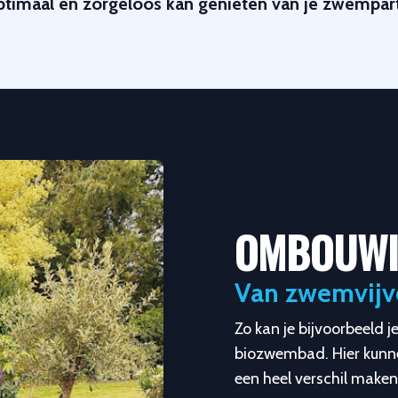
ptimaal en zorgeloos kan genieten van je zwemparti
OMBOUW
Van zwemvijv
Zo kan je bijvoorbeeld
biozwembad. Hier kunne
een heel verschil maken