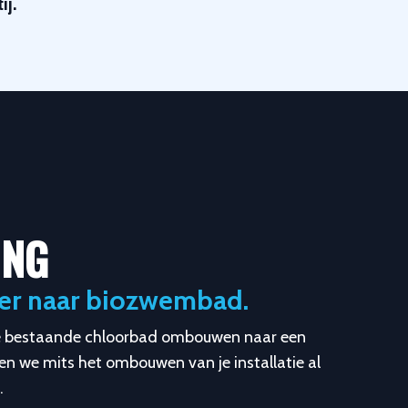
j.
ING
er naar biozwembad.
 je bestaande chloorbad ombouwen naar een
n we mits het ombouwen van je installatie al
.