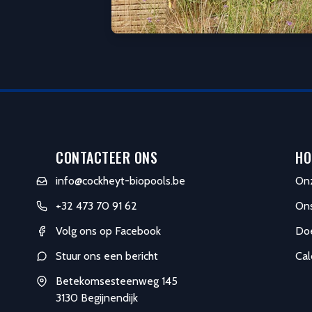
CONTACTEER ONS
HO
info@cockheyt-biopools.be
On
+32 473 70 91 62
On
Volg ons op Facebook
Doe
Stuur ons een bericht
Cal
Betekomsesteenweg 145
3130 Begijnendijk